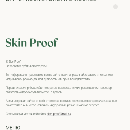
© Skin Proof
Не является публичной офертой.
Вся информация, представленная на сайте, носит справочный характер и не является
медицинской рекомендацией, диагнозом или призывом к действию.
Перед началом приёма любых лекарственных средств или прохождением процедур
обязательно проконсультируйтесь с врачом.
Администрация сайта не несёт ответственности за возможные последствия, вызванные
самостоятельным использованием информации, размещённой на ресурсе.
Связь с администрацией сайта:
skin-proof@mail.ru
МЕНЮ