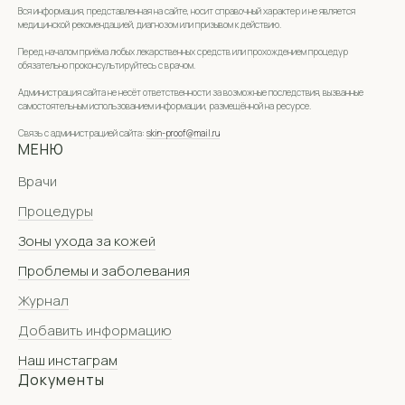
Вся информация, представленная на сайте, носит справочный характер и не является
медицинской рекомендацией, диагнозом или призывом к действию.
Перед началом приёма любых лекарственных средств или прохождением процедур
обязательно проконсультируйтесь с врачом.
Администрация сайта не несёт ответственности за возможные последствия, вызванные
самостоятельным использованием информации, размещённой на ресурсе.
Связь с администрацией сайта:
skin-proof@mail.ru
МЕНЮ
Врачи
Процедуры
Зоны ухода за кожей
Проблемы и заболевания
Журнал
Добавить информацию
Наш инстаграм
Документы