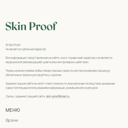
© Skin Proof
Не является публичной офертой.
Вся информация, представленная на сайте, носит справочный характер и не является
медицинской рекомендацией, диагнозом или призывом к действию.
Перед началом приёма любых лекарственных средств или прохождением процедур
обязательно проконсультируйтесь с врачом.
Администрация сайта не несёт ответственности за возможные последствия, вызванные
самостоятельным использованием информации, размещённой на ресурсе.
Связь с администрацией сайта:
skin-proof@mail.ru
МЕНЮ
Врачи