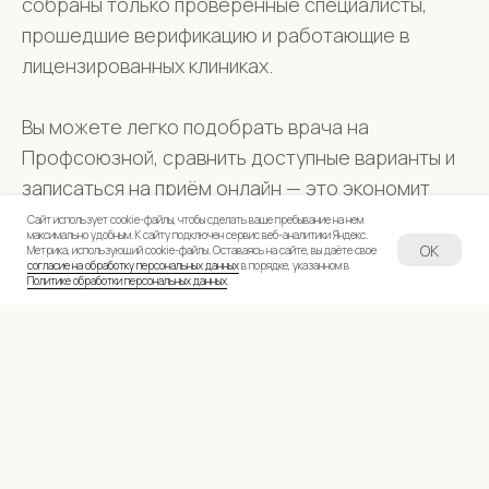
собраны только проверенные специалисты,
прошедшие верификацию и работающие в
лицензированных клиниках.
Вы можете легко подобрать врача на
Профсоюзной, сравнить доступные варианты и
записаться на приём онлайн — это экономит
время и гарантирует удобство.
Сайт использует cookie-файлы, чтобы сделать ваше пребывание на нем
максимально удобным. К cайту подключен сервис веб-аналитики Яндекс.
OK
Метрика, использующий cookie-файлы. Оставаясь на сайте, вы даёте свое
согласие на обработку персональных данных
в порядке, указанном в
Политике обработки персональных данных
.
© Skin Proof
Не является публичной офертой.
Вся информация, представленная на сайте, носит справочный характер и не является