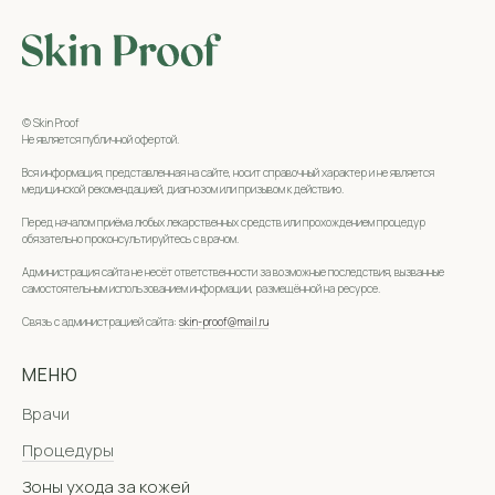
© Skin Proof
Не является публичной офертой.
Вся информация, представленная на сайте, носит справочный характер и не является
медицинской рекомендацией, диагнозом или призывом к действию.
Перед началом приёма любых лекарственных средств или прохождением процедур
обязательно проконсультируйтесь с врачом.
Администрация сайта не несёт ответственности за возможные последствия, вызванные
самостоятельным использованием информации, размещённой на ресурсе.
Связь с администрацией сайта:
skin-proof@mail.ru
МЕНЮ
Врачи
Процедуры
Зоны ухода за кожей