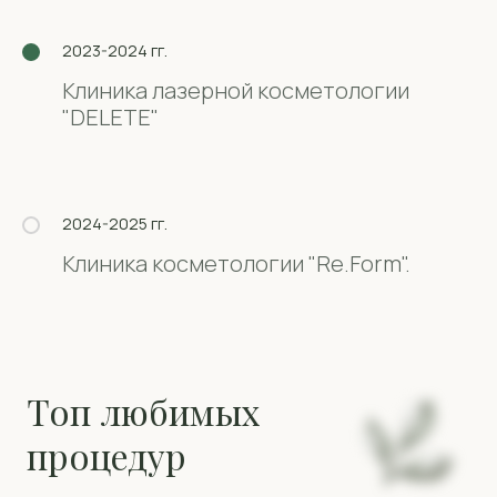
2023-2024 гг.
Клиника лазерной косметологии
"DELETE"
До и после:
честно о результатах
2024-2025 гг.
Клиника косметологии "Re.Form".