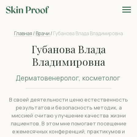
Главная
/
Врачи
/
Губанова Влада Владимировна
Губанова Влада
Владимировна
Дерматовенеролог, косметолог
В своей деятельности ценю естественность
результатов и безопасность методик, а
миссией считаю улучшение качества жизни
пациентов. В этом мне помогает посещение
ежемесячных конференций, практикумов и
кадавер-курсов.
Стаж: 6 лет
Клиника:
Re.form