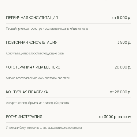
Отзывы
ПЕРВИЧНАЯ КОНСУЛЬТАЦИЯ
от 5 000 р.
Первый прием для осмотра и составления дальнейшего плана
ПОВТОРНАЯ КОНСУЛЬТАЦИЯ
3 500 р.
Консультация во второй и следующие разы
ФОТОТЕРАПИЯ ЛИЦА BBL HERO
20 000 р.
Мягкое восстановление кожи световой энергией
КОНТУРНАЯ ПЛАСТИКА
от 26 000 р.
Аккуратное подчёркивание природной красоты.
БОТУЛИНОТЕРАПИЯ
от 3000 р. за зону
Инъекции ботулотоксина для гладкости и комфорта кожи.