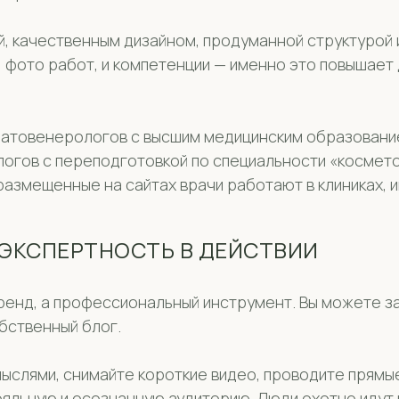
ей, качественным дизайном, продуманной структуро
фото работ, и компетенции — именно это повышает 
атовенерологов с высшим медицинским образование
огов с переподготовкой по специальности «космет
 размещенные на сайтах врачи работают в клиниках,
 ЭКСПЕРТНОСТЬ В ДЕЙСТВИИ
енд, а профессиональный инструмент. Вы можете зав
бственный блог.
мыслями, снимайте короткие видео, проводите прямы
льную и осознанную аудиторию. Люди охотно идут к