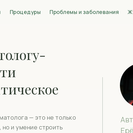
и
Процедуры
Проблемы и заболевания
Ж
тологу-
йти
ктическое
матолога — это не только
Авт
 но и умение строить
Ер