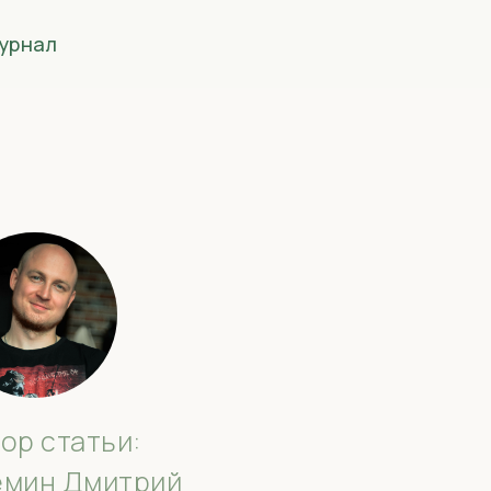
урнал
ор статьи:
ёмин Дмитрий