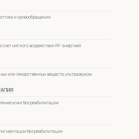
оттока и кровообращения
а счет мягкого воздействия RF-энергией
вных или лекарственных веществ ультразвуком
РАПИЯ
ление кожи без реабилитации
 пигментации без реабилитации