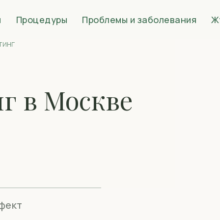
и
Процедуры
Проблемы и заболевания
Ж
тинг
г в Москве
фект