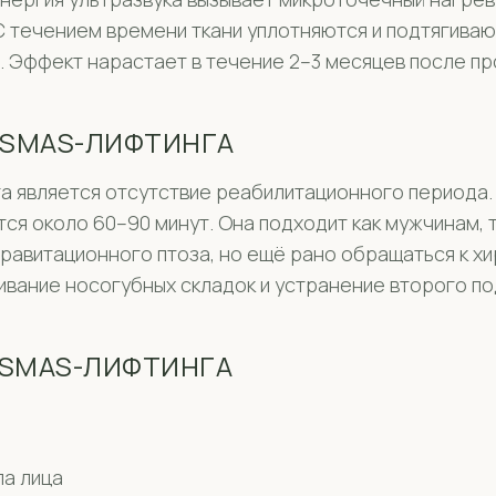
С течением времени ткани уплотняются и подтягиваю
 Эффект нарастает в течение 2–3 месяцев после про
 SMAS-ЛИФТИНГА
а является отсутствие реабилитационного периода.
ся около 60–90 минут. Она подходит как мужчинам, 
 гравитационного птоза, но ещё рано обращаться к х
живание носогубных складок и устранение второго п
 SMAS-ЛИФТИНГА
ла лица