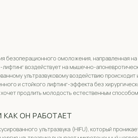
я безоперационного омоложения, направленная на г
-лифтинг воздействует на мышечно-апоневротически
ованному ультразвуковому воздействию происходит 
енного и стойкого лифтинг-эффекта без хирургическ
о хочет продлить молодость естественным способом
 КАК ОН РАБОТАЕТ
сированного ультразвука (HIFU), который проникает
нергия ультразвука вызывает микроточечный нагрев 