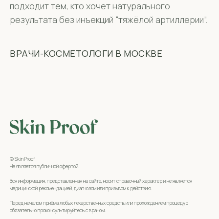
подходит тем, кто хочет натурального
результата без инъекций “тяжёлой артиллерии”.
ВРАЧИ-КОСМЕТОЛОГИ В МОСКВЕ
© Skin Proof
Не является публичной офертой.
Вся информация, представленная на сайте, носит справочный характер и не является
медицинской рекомендацией, диагнозом или призывом к действию.
Перед началом приёма любых лекарственных средств или прохождением процедур
обязательно проконсультируйтесь с врачом.