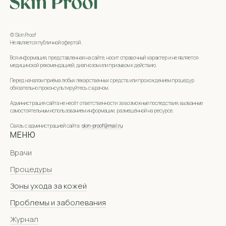
© Skin Proof
Не является публичной офертой.
Вся информация, представленная на сайте, носит справочный характер и не является
медицинской рекомендацией, диагнозом или призывом к действию.
Перед началом приёма любых лекарственных средств или прохождением процедур
обязательно проконсультируйтесь с врачом.
Администрация сайта не несёт ответственности за возможные последствия, вызванные
самостоятельным использованием информации, размещённой на ресурсе.
Связь с администрацией сайта:
skin-proof@mail.ru
МЕНЮ
Врачи
Процедуры
Зоны ухода за кожей
Проблемы и заболевания
Журнал